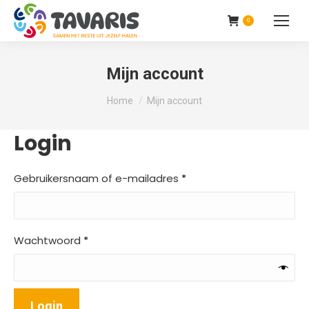
0
Mijn account
Je bent hier:
Home
Mijn account
Login
Vereist
Gebruikersnaam of e-mailadres
*
Vereist
Wachtwoord
*
Login