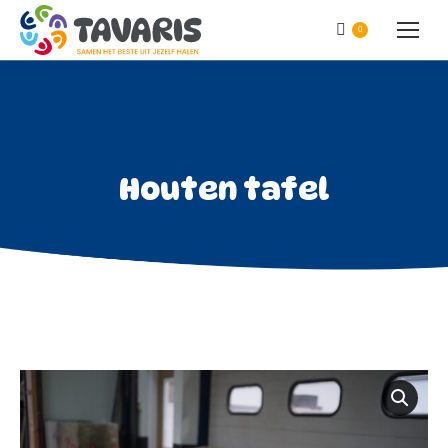
0
Houten tafel
Je bent hier: