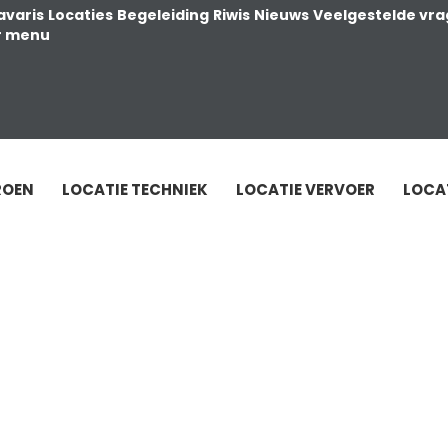
avaris
Locaties
Begeleiding
Riwis
Nieuws
Veelgestelde vr
r menu
ROEN
LOCATIE TECHNIEK
LOCATIE VERVOER
LOCA