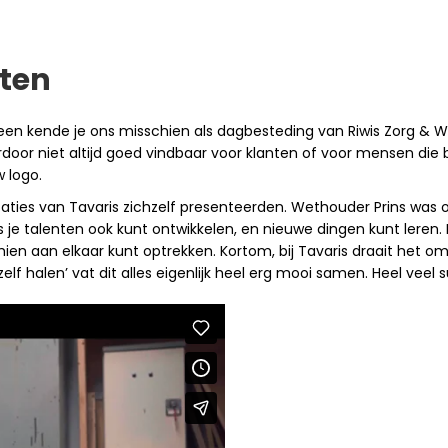
ten
een kende je ons misschien als dagbesteding van Riwis Zorg & Wel
or niet altijd goed vindbaar voor klanten of voor mensen die b
 logo.
locaties van Tavaris zichzelf presenteerden. Wethouder Prins wa
is je talenten ook kunt ontwikkelen, en nieuwe dingen kunt lere
schien aan elkaar kunt optrekken. Kortom, bij Tavaris draait het
zelf halen’ vat dit alles eigenlijk heel erg mooi samen. Heel veel