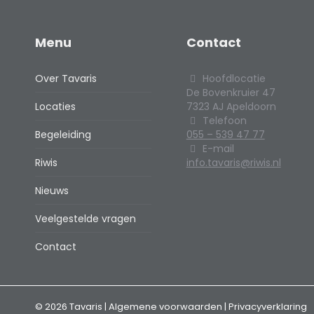
Menu
Contact
Over Tavaris
Hoofdlocatie
De Bovenkruier 47
Locaties
7323 AJ Apeldoorn
Telefoon
Begeleiding
055 – 539 47 77
E-mail
Riwis
info.tavaris@riwis.nl
Nieuws
Veelgestelde vragen
Contact
© 2026 Tavaris |
Algemene voorwaarden
|
Privacyverklaring