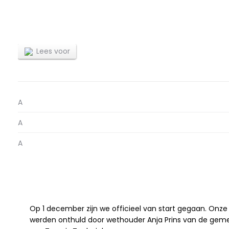
Officiële s
Lees voor
A
A
A
Op 1 december zijn we officieel van start gegaan. Onz
werden onthuld door wethouder Anja Prins van de gem