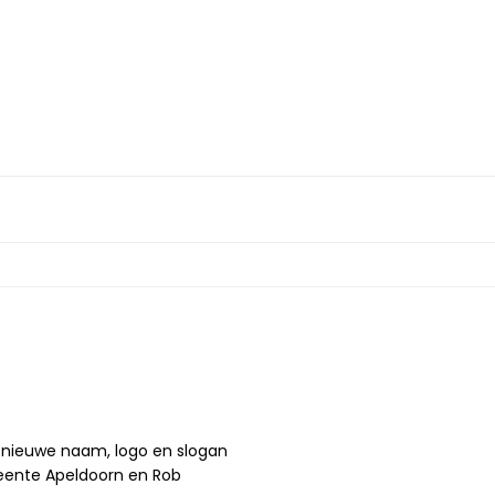
tart en present
e nieuwe naam, logo en slogan
eente Apeldoorn en Rob