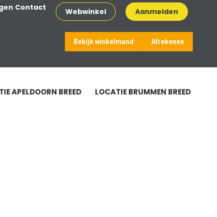
agen
Contact
Webwinkel
Aanmelden
0
Bekijk winkelmand
Afrekenen
Geen producten in de winkelmand
TIE APELDOORN BREED
LOCATIE BRUMMEN BREED