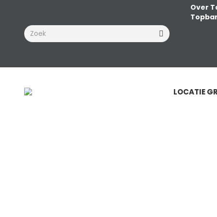
Over T
Topba
Zoeken:
LOCATIE G