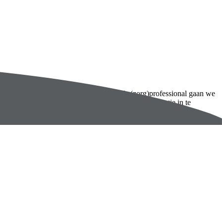
e moeilijkheden of juist mogelijkheden als (zorg)professional gaan we
Bovenkruier 47. Dus twijfel niet om een koffiemomentje in te