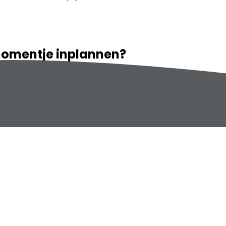
momentje inplannen?
 met je mee en zijn dol op creatieve brainstorms. Heb jij ideeën, zie j
n gesprek. Je bent van harte welkom op locatie Apeldoorn Breed aan de 