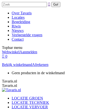
Spring
Zoeken:
naar
content
Over Tavaris
Locaties
Begeleiding
Riwis
Nieuws
Veelgestelde vragen
Contact
Topbar menu
Webwinkel
Aanmelden
0
Bekijk winkelmand
Afrekenen
Geen producten in de winkelmand
Tavaris.nl
Tavaris.nl
LOCATIE GROEN
LOCATIE TECHNIEK
LOCATIE VERVOER