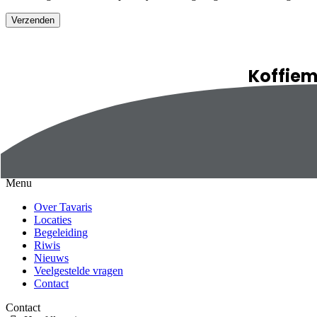
Koffie
We denken graag
graag met je i
plannen.
Menu
Over Tavaris
Locaties
Begeleiding
Riwis
Nieuws
Veelgestelde vragen
Contact
Contact